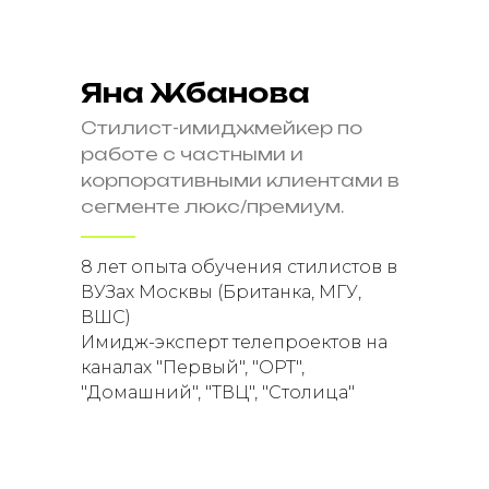
Количество мест:
без ограничений
Яна Жбанова
7 модулей
Чат с учениками
Стилист-имиджмейкер по
Интенсив "Мужской шоппинг"
работе с частными и
Проверка заданий кураторами
корпоративными клиентами в
сегменте люкс/премиум.
Zoom-встречи с кураторами
Чек-листы
8 лет опыта обучения стилистов в
Карта знакомства с клиентом
ВУЗах Москвы (Британка, МГУ,
Карта индивидульного стиля
ВШС)
Сертификат о прохождении курса
Имидж-эксперт телепроектов на
каналах "Первый", "ОРТ",
Доступ к записи:
60 дней
"Домашний", "ТВЦ", "Столица"
после окончания курса