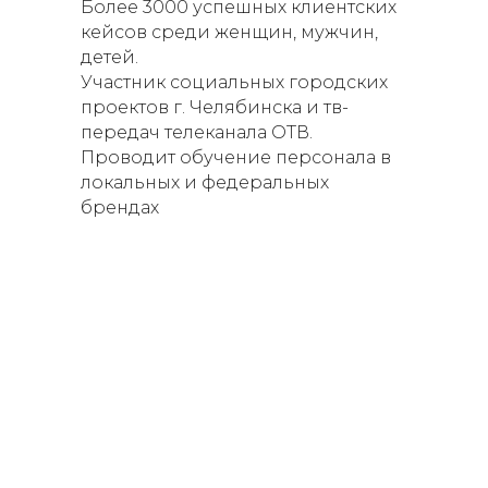
Более 3000 успешных клиентских
Чек-листы
кейсов среди женщин, мужчин,
детей.
Карта знакомства с клиентом
Участник социальных городских
Карта индивидульного стиля
проектов г. Челябинска и тв-
Сертификат о прохождении
передач телеканала ОТВ.
курса
Проводит обучение персонала в
Доступ к записи:
365 дней
локальных и федеральных
после окончания курса
брендах
Купить за 90 900 руб
Купить в рассрочку за 99 900 руб
Рассрочка от школы — узнать
условия