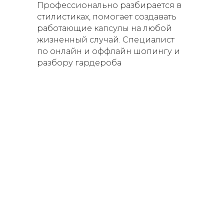
Профессионально разбирается в
стилистиках, помогает создавать
работающие капсулы на любой
жизненный случай. Специалист
по онлайн и оффлайн шопингу и
разбору гардероба
Тариф
“Самостоятельный”
100 900 р
от 75 900 р