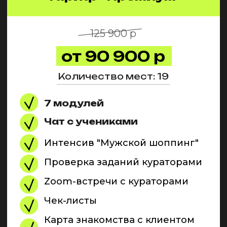
Корреспондентский счет: 30101810745374525104
Режим и график работы: понедельник –
пятница 10:00 – 18:00 (МСК)
Лицензия на осуществление образовательной
деятельности: №Л035-01235-74/03682866
Структура и органы управления
образовательной организации
Индивидуальный предприниматель —
единоличный исполнительный орган:
Глазкова А.А. Структурные подразделения
не выделены.
ДОКУМЕНТЫ
Политика в отношении обработки
персональных данных
Договор оферта об оказании платных
образовательных услуг (дистанционно)
Согласие на обработку персональных данных
Документы об оказании платных
образовательных услуг
Сведения об образовательной организации