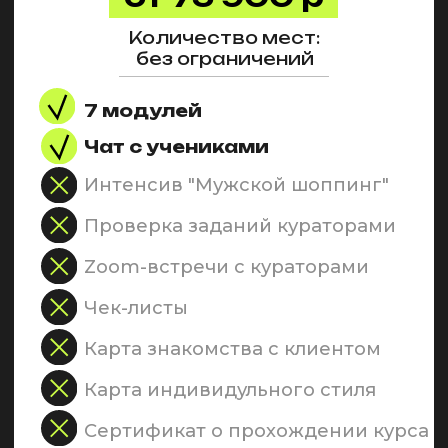
Беспроцентная рассрочка
для жителей РФ от банка
на
4, 6, 10, 12 месяцев от Банков
Тинькофф , Сбербанк.
и Всегда.да Подели и
Долями
на всех тарифах
01
Перейдите на
страницу заказа
02
Выберите
подходящий тариф
03
Прокрутите вниз и
выберите "оформить
рассрочку"