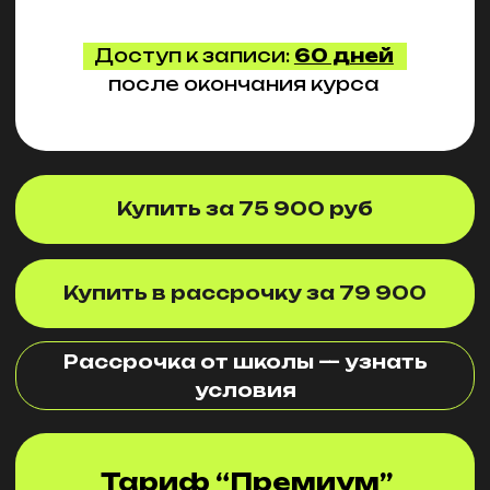
Действует
беспроцентная
рассрочка
от школы. Напишите
в
СЛУЖБУ ЗАБОТЫ
и менеджеры расскажут вам
про условия
Написать
ОСНОВНЫЕ СВЕДЕНИЯ
©2025
Индивидуальный предприниматель Глазкова
Анна Антоновна
ИНН: 740501636698
ОГРНИП: 319745600170567
Электронная почта: info@fashionspace.space
Расчетный счет: 40802810205500012522
Название банка: ООО «Банк Точка»
БИК: 044525104