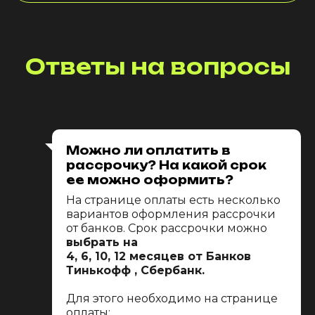
Разработка сайта
Ответы на вопросы
Для кого
Программа
Стоимость
Спикеры
Вопрос/ ответ
Можно ли оплатить в
рассрочку? На какой срок
ее можно оформить?
На странице оплаты есть несколько
©2024 ИП Глазкова ОГРНИП
вариантов оформления рассрочки
319745600170567
ИНН 740501636698
от банков. Срок рассрочки можно
выбрать на
4, 6, 10, 12 месяцев от Банков
Разработка сайта
Тинькофф , Сбербанк.
Для этого необходимо на странице
оплаты: